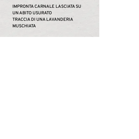
IMPRONTA CARNALE LASCIATA SU
UN ABITO USURATO
TRACCIA DI UNA LAVANDERIA
MUSCHIATA
NOTE DI SALIVA - FARINA DI
FRUMENTO
ASCIUGAMANO DA BAGNO - VELO DI
LATTE
SEMI DI CAROTA – COSTUS – CUMINO
– MUSCHIO
----------------------------------------
---------------
PROFUMO CREATO IN
COLLABORAZIONE CON EMMA
LEHAUT